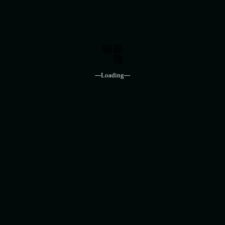
روابط سريعة
---Loading---
اراء عملائنا
اسئلة شائعة
القطاعات الاقتصادية
سياسة وشروط الخدمة
الاخبار والمقالات
أنشط القطاعات
الاغذية والمشروبات