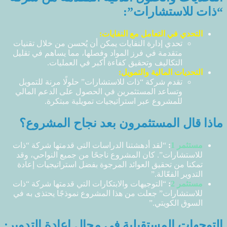
“ذات للاستشارات”:
التحدي في التعامل مع النفايات:
تحدي إدارة النفايات يمكن أن يُحسن من خلال تقنيات
متقدمة في فرز المواد وفصلها، مما يساهم في تقليل
التكاليف وتحقيق كفاءة أكبر في العمليات.
التحديات المالية والتمويل:
تقدم شركة “ذات للاستشارات” حلولًا مرنة للتمويل
وتساعد المستثمرين في الحصول على الدعم المالي
للمشروع عبر استراتيجيات تمويلية مبتكرة.
ماذا قال المستثمرون بعد نجاح المشروع؟
مستثمر 1
:
“لقد أدهشتنا الدراسات التي قدمتها شركة “ذات
للاستشارات”. كان المشروع ناجحًا من جميع النواحي، وقد
تمكنا من تحقيق العوائد المرجوة بفضل استراتيجيات إعادة
التدوير الفعّالة.”
مستثمر 2
:
“التوجيهات والابتكارات التي قدمتها شركة “ذات
للاستشارات” جعلت من هذا المشروع نموذجًا يحتذى به في
السوق الكويتي.”
التوجهات المستقبلية في مجال إعادة التدوير: