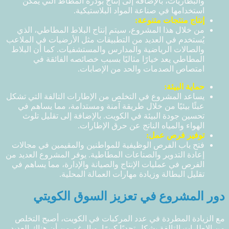
والبطاريات، بالإضافة إلى إنتاج بودرة المطاط التي يمكن
استخدامها في صناعة المواد البلاستيكية.
إنتاج منتجات متنوعة:
من خلال هذا المشروع، سيتم إنتاج البلاط المطاطي، الذي
يُستخدم في العديد من التطبيقات مثل الأرضيات في الملاعب
والصالات الرياضية والمدارس والمستشفيات. كما أن البلاط
المطاطي يعد خيارًا مثاليًا بسبب خصائصه الفائقة في
امتصاص الصدمات والحد من الإصابات.
حماية البيئة:
يساعد المشروع في التخلص من الإطارات التالفة التي تشكل
عبئًا بيئيًا من خلال طريقة آمنة ومستدامة، مما يساهم في
تحسين جودة البيئة في الكويت. بالإضافة إلى تقليل تلوث
الهواء والمياه الناتج عن حرق الإطارات.
توفير فرص عمل:
فتح باب الفرص الوظيفية للمواطنين والمقيمين في مجالات
إعادة التدوير والصناعات المطاطية. يوفر المشروع العديد من
الفرص في عمليات الإنتاج والصيانة والإدارة، مما يساهم في
تقليل البطالة وزيادة مهارات العمالة المحلية.
دور المشروع في تعزيز السوق الكويتي
مع الزيادة المطردة في عدد المركبات في الكويت، أصبح التخلص
من الإطارات التالفة يشكل تحديًا كبيرًا. وبالرغم من أن هناك العديد