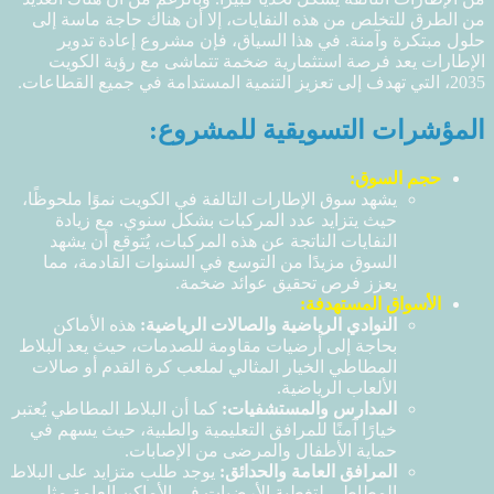
من الطرق للتخلص من هذه النفايات، إلا أن هناك حاجة ماسة إلى
حلول مبتكرة وآمنة. في هذا السياق، فإن مشروع إعادة تدوير
الإطارات يعد فرصة استثمارية ضخمة تتماشى مع رؤية الكويت
2035، التي تهدف إلى تعزيز التنمية المستدامة في جميع القطاعات.
المؤشرات التسويقية للمشروع:
حجم السوق:
يشهد سوق الإطارات التالفة في الكويت نموًا ملحوظًا،
حيث يتزايد عدد المركبات بشكل سنوي. مع زيادة
النفايات الناتجة عن هذه المركبات، يُتوقع أن يشهد
السوق مزيدًا من التوسع في السنوات القادمة، مما
يعزز فرص تحقيق عوائد ضخمة.
الأسواق المستهدفة:
النوادي الرياضية والصالات الرياضية
:
هذه الأماكن
بحاجة إلى أرضيات مقاومة للصدمات، حيث يعد البلاط
المطاطي الخيار المثالي لملعب كرة القدم أو صالات
الألعاب الرياضية.
المدارس والمستشفيات
:
كما أن البلاط المطاطي يُعتبر
خيارًا آمنًا للمرافق التعليمية والطبية، حيث يسهم في
حماية الأطفال والمرضى من الإصابات.
المرافق العامة والحدائق
:
يوجد طلب متزايد على البلاط
المطاطي لتغطية الأرضيات في الأماكن العامة مثل