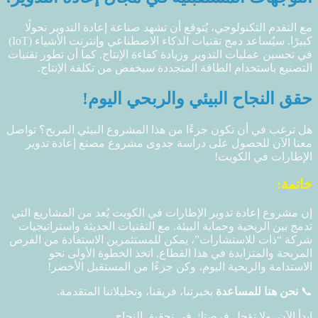
مع التقدم التكنولوجي، يُتوقع أن تشهد صناعة إعادة التدوير تحولًا
كبيرًا. سيُساعد دمج تقنيات الذكاء الاصطناعي وإنترنت الأشياء (IoT)
في تحسين عمليات التدوير وزيادة كفاءة الإنتاج. كما أن تطور تقنيات
التصنيع باستخدام الطاقة المتجددة سيخفض من تكلفة الإنتاج.
حقق النجاح البيئي والربحي اليوم!
هل ترغب في أن تكون جزءًا من هذا المشروع البيئي المربح؟ تواصل
معنا الآن للحصول على دراسة جدوى مشروع مصنع إعادة تدوير
الإطارات في الكويت!
خاتمة:
إن مشروع إعادة تدوير الإطارات في الكويت يُعد من المشاريع التي
تدمج بين الربحية وحماية البيئة. مع التقنيات الحديثة واستراتيجيات
شركة “ذات للاستشارات”، يمكن للمستثمرين الاستفادة من الفرص
المربحة والمتزايدة في هذا القطاع. اتخذ الخطوة الأولى نحو
الاستدامة والربحية اليوم، وكن جزءًا من المستقبل الأخضر!
📞
نحن هنا للمساعدة
بخبرتنا، فريقنا، وتحليلاتنا المتقدمة.
ابدأ الآن، ولا تؤجل فرصتك في تحقيق النجاح.