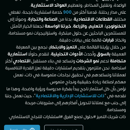
الواعدة، وتقليل المخاطر، وتعظيم
العوائد الاستثمارية
.
على مدار رحلتنا، قدمنا أكثر من
900
خدمة استشارية ناجحة، تغطي
مختلف
القطاعات الاقتصادية
، بدءًا من
الصناعة والتجارة
، وصولًا إلى
التكنولوجي
ا،
التعليم، والزراعة. خبرتنا الواسعة
تجعلنا الخيار الأمثل
للمستثمرين الباحثين عن حلول مبتكرة، واستراتيجيات نمو مستدامة،
واتخاذ
قرارات
قائمة على بيانات دقيقة.
من خلال رؤيتنا القائمة على
التميز والابتكار
، نجمع بين المعرفة
العميقة
بالسوق
وأحدث
الأدوات التحليلية
، لنقدم حلولًا
استثمارية
متكاملة
تدعم
نمو الشركات
وتساعد في بناء مستقبل
اقتصادي
أكثر
استدامة. نحن ملتزمون بتقديم استشارات دقيقة تعزز القدرة التنافسية
لعملائنا وتساعدهم في تحقيق نجاحات ملموسة.في ذات، نعمل
معكم لصناعة ريادة حقيقية ونجاح ملموس.
نؤمن بأن كل استثمار ناجح يبدأ بفكرة مدروسة ورؤية واضحة، وهذا ما
نقدمه في “
ذات للاستشارات الإدارية والاقتصادية
“، حيث نعمل جنبًا
إلى جنب مع عملائنا لتحويل أفكارهم إلى مشروعات مربحة
ومستدامة.
ذات شريك التميز #حلول تصنع الفرق #استشارات للنجاح الاستثماري.