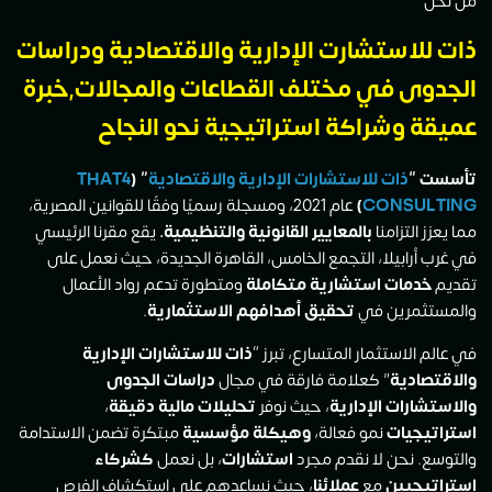
من نحن
ذات للاستشارت الإدارية والاقتصادية ودراسات
الجدوى في مختلف القطاعات والمجالات
,
خبرة
عميقة وشراكة استراتيجية نحو النجاح
تأسست “
ذات للاستشارات الإدارية والاقتصادية
” (
THAT4
CONSULTING
)
عام 2021، ومسجلة رسميًا وفقًا للقوانين المصرية،
مما يعزز التزامنا
بالمعايير القانونية والتنظيمية.
يقع مقرنا الرئيسي
في غرب أرابيلا، التجمع الخامس، القاهرة الجديدة، حيث نعمل على
تقديم
خدمات استشارية متكاملة
ومتطورة تدعم رواد الأعمال
والمستثمرين في
تحقيق أهدافهم الاستثمارية
.
في عالم الاستثمار المتسارع، تبرز “
ذات للاستشارات الإدارية
والاقتصادية
” كعلامة فارقة في مجال
دراسات الجدوى
والاستشارات الإدارية
، حيث نوفر
تحليلات مالية دقيقة
،
استراتيجيات
نمو فعالة،
وهيكلة مؤسسية
مبتكرة تضمن الاستدامة
والتوسع. نحن لا نقدم مجرد
استشارات
، بل نعمل
كشركاء
استراتيجيين
مع
عملائنا
، حيث نساعدهم على استكشاف الفرص