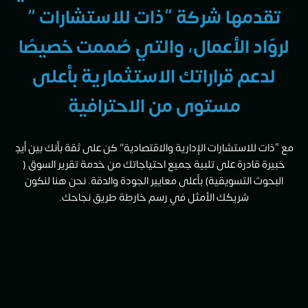
 ”
يصًا
لى
بين أيدٍ
لسوق (
 لنكون