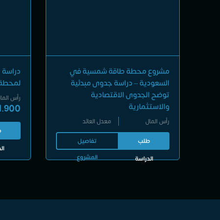
مشروع محطة طاقة شمسية في
دراسة ا
السعودية – دراسة جدوى مبدئية
لمحطة
توضح الجدوى الاقتصادية
رأس الما
والاستثمارية
1.900
رأس المال
معدل العائد
ط
طلب
تفاصيل
ال
المشروع
الدراسة