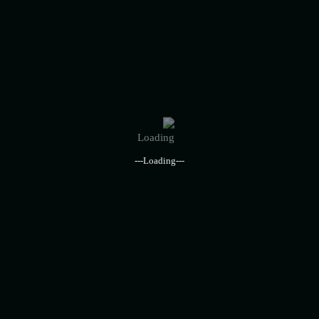
---Loading---
دراسة الجدوى الاقتصادية لمصنع المنتجات الغذائية-فرصتك
للاستثمار في قطاع الأغذية بالمملكة
رأس المال
معدل العائد
40.3%
4.264.700 USD