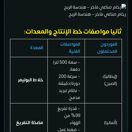
اعي فاخر – هندسة الربح
ا مواصفات خط الإنتاج والمعدات:
وردون
المواصفات
المعدة
حتملون
الفنية
– سعة 500 لتر/
دفعة.
اليا)،
– سرعة 200
خلاط البوليمر
صين)
دورة/دقيقة.
– نظام تبريد
مدمج.
– قدرة تفريغ
99% من
انيا)
الهواء.
مضخة التفريغ
– ضغط عمل