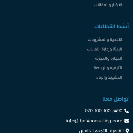
ر والمقالات
لقطاعات
ية والمشروبات
 وإدارة النفايات
ة والتجزئة
يه والرياضة
د والبناء
معنا
020-100-100-
info@that4consulting
رة– التجمع الخامس