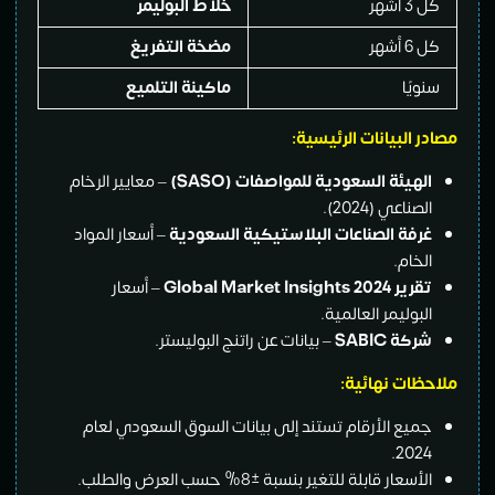
هر
خلاط البوليمر
هر
مضخة التفريغ
يًا
ماكينة التلميع
البيانات الرئيسية:
هيئة السعودية للمواصفات
(SASO)
– معايير الرخام
ناعي (2024).
فة الصناعات البلاستيكية السعودية
– أسعار المواد
خام.
رير
Global Market Insights 2024
– أسعار
بوليمر العالمية.
ة SABIC
– بيانات عن راتنج البوليستر.
ات نهائية:
يع الأرقام تستند إلى بيانات السوق السعودي لعام
202
سعار قابلة للتغير بنسبة ±8% حسب العرض والطلب.