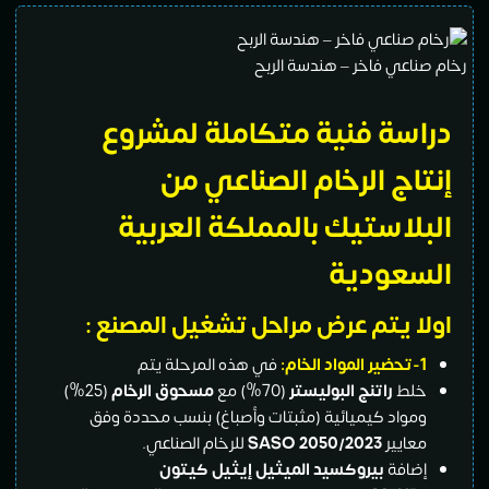
اعي فاخر – هندسة الربح
سة فنية متكاملة
لمشروع
اج الرخام الصناعي من
لاستيك بالمملكة العربية
عودية
 يتم عرض مراحل تشغيل المصنع :
تحضير
المواد الخام
:
في هذه المرحلة يتم
لط
راتنج البوليستر
(70%) مع
مسحوق الرخام
(25%)
واد كيميائية (مثبتات وأصباغ) بنسب محددة وفق
ايير
SASO 2050/2023
للرخام الصناعي.
افة
بيروكسيد الميثيل إيثيل كيتون