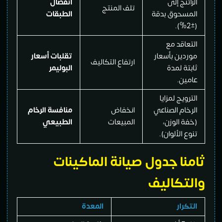
اتنج إلى
انفصال
تلف المنتج
سحوق بدقة
الطبقات
عاقد مع
دين بأسعار
تقلبات أسعار
ارتفاع التكاليف
تة لمدة
البوليمر
ين.
رويج لمزايا
خام الصناعي
انخفاض
منافسة الرخام
ة الوزن،
المبيعات
الطبيعي
ع الألوان).
نا جدول صيانة الماكينات
تكاليف
كرار
المعدة