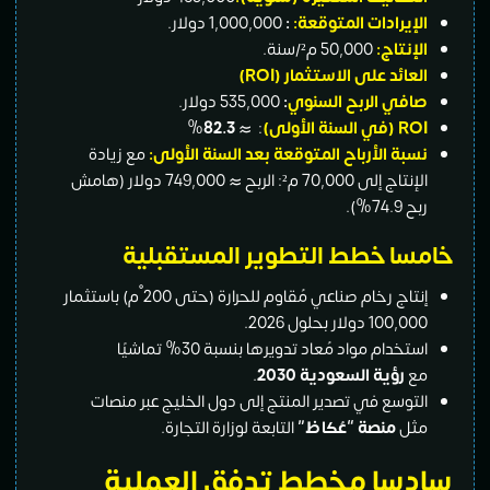
إيرادات المتوقعة:
:
1,000,000 دولار.
إنتاج:
50,000 م²/سنة.
عائد على الاستثمار (ROI)
في الربح السنوي
:
535,000 دولار.
 السنة الأولى)
: ≈
82.3
%
بة الأرباح المتوقعة بعد السنة الأولى:
مع زيادة
الإنتاج إلى 70,000 م²: الربح ≈ 749,000 دولار (هامش
74.%).
سا خطط التطوير المستقبلية
إنتاج رخام صناعي مُقاوم للحرارة (حتى 200°م) باستثمار
10 دولار بحلول 2026.
استخدام مواد مُعاد تدويرها بنسبة 30% تماشيًا
ع
رؤية السعودية 2030
.
توسع في تصدير المنتج إلى دول الخليج عبر منصات
ثل
منصة “عُكاظ”
التابعة لوزارة التجارة.
سا مخطط تدفق العملية