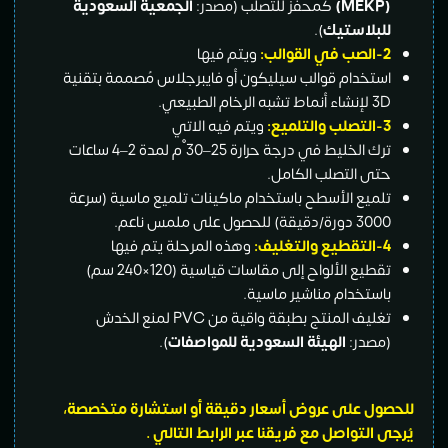
كمحفز للتصلب (مصدر:
الجمعية السعودية
بلاستيك
).
الصب في
القوالب
:
ويتم فيها
تخدام قوالب سيليكون أو فايبرجلاس مُصممة بتقنية
شبه الرخام الطبيعي.
التصلب والتلميع
:
ويتم فيه الاتي
ترك الخليط في درجة حرارة 25–30°م لمدة 2–4 ساعات
ى التصلب الكامل.
ميع الأسطح باستخدام ماكينات تلميع ماسية (سرعة
دقيقة) للحصول على ملمس ناعم.
التقطيع والتغليف
:
وهذه المرحلة يتم فيها
تقطيع الألواح إلى مقاسات قياسية (120×240 سم)
ستخدام مناشير ماسية.
تغليف المنتج بطبقة واقية من PVC لمنع الخدش
صدر:
الهيئة السعودية للمواصفات
).
ل على عروض أسعار دقيقة أو استشارة متخصصة،
 التواصل مع فريقنا عبر
الرابط
التالي .