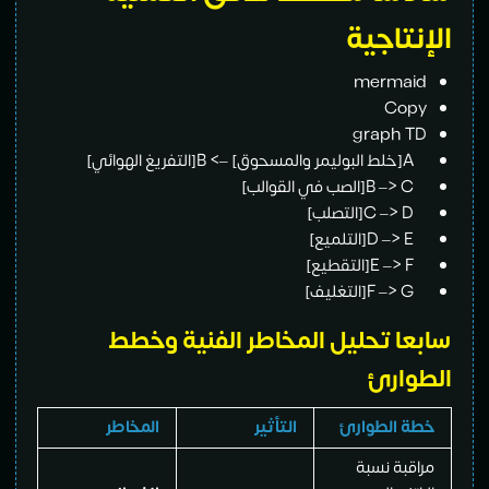
نتاجية
mermai
Cop
graph 
ريغ الهوائي]
قوالب]
لب]
ميع]
طيع]
ليف]
ا تحليل المخاطر الفنية وخطط
وارئ
 الطوارئ
التأثير
المخاطر
قبة نسبة