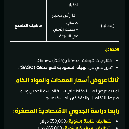
0.1 بار.
– 12 رأس تلميع
ماسي.
اليا)
ماكينة التلميع
– تحكم رقمي
في السرعة.
ر:
لوجات شركات Breton وSimec (2024).
رير فني من
الهيئة السعودية للمواصفات (SASO)
.
ا عروض أسعار المعدات والمواد الخام
م عرضها هنا للحفاظ علي سرية الدراسة للعميل ويتم
 بالتفاصيل والدقة في الدراسة نفسها.
ا دراسة الجدوي الاقتصادية المصغرة:
تكاليف الثابتة (سنوية):
650,000 دولار
تكاليف المتغيرة (سنوية):
465,000 دولار