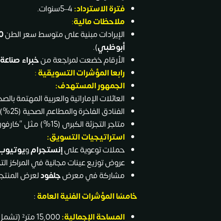
فترة الاسترداد:
4–5سنوات.
ملاحظات مالية
:
الإيرادات مبنية على متوسط سعر الطن
0
أبوظبي
).
الأرقام خضعت لمراجعة من
خبراء صناعة 
رابعا المؤشرات التسويقية
:
الجمهور المستهدف:
العائلات الإماراتية والعربية المهتمة بالصحة (0
الفنادق الفاخرة والمطاعم الصحية (25%).
متاجر التجزئة الكبرى (15%) مثل “كارفور” و”سبينيس”.
استراتيجيات التسويق:
حملات توعوية على
إنستجرام
و
يوتيوب
عروض توزيع عينات مجانية في المراكز التج
مشاركة في معرض
جلفود
لعرض المنتجا
خامسًا المؤشرات الفنية العامة
:
المساحة الإجمالية:
15,000 مت