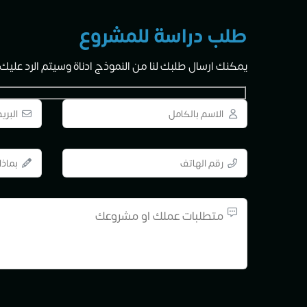
طلب دراسة للمشروع
يمكنك ارسال طلبك لنا من النموذج ادناة وسيتم الرد عليك خلال الــ 24 ساع