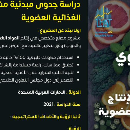
دراسة جدوى مبدئية مش
الغذائية العضوية
اولا نبذه عن المشروع :
مشروع مصنع متخصص في إنتاج
المواد الغ
والحبوب) وفق معايير عالمية، مع التركيز على:
استخدام مكونات طبيعية 100% خالية من المواد الحافظة والكيميائية.
تطبيق ممارسات زراعية مستدامة بالشراكة 
تلبية الطلب المتزايد على الأغذية الصح
التصدير إلى دول مجلس التعاون الخليجي وأوروبا بنسب
الدولة :
الامارات العربية المتحدة
سنة الدراسة :
2021
ثانيا
الرؤية والأهداف الاستراتيجية
:
الرؤية: