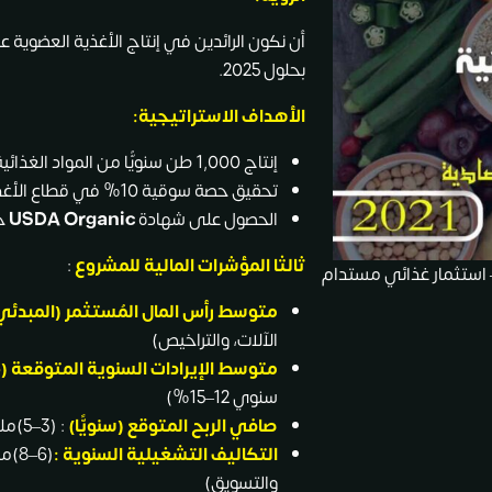
أن نكون الرائدين في إنتاج الأغذية العضوية
بحلول 2025.
الأهداف الاستراتيجية:
إنتاج 1,000 طن سنويًّا من المواد الغذائية العضوية بحلول العام الثالث.
تحقيق حصة سوقية 10% في قطاع الأغذية الصحية بالإمارات بحلول 2024.
الحصول على شهادة
USDA Organic
خلال 8
ثالثا المؤشرات المالية للمشروع
:
– استثمار غذائي مستدام
متوسط
رأس المال المُستثمر (المبدئي
الآلات، والتراخيص)
متوسط الإيرادات السنوية المتوقعة (5سنوات):
سنوي 12–15%)
صافي الربح المتوقع (سنويًّا)
: (3–5)مليون (تبدأ من السنة الثانية)
التكاليف التشغيلية السنوية
:
(6–
والتسويق)