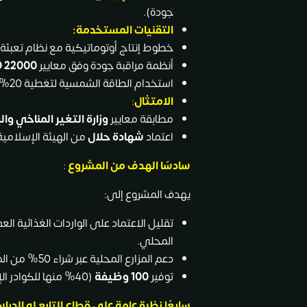
جودة).
التقنيات المستخدمة
:
خطوط إنتاج أوتوماتيكية مع نظام تعبئة
أنظمة مراقبة جودة وفق معايير
O 22000
استخدام الطاقة الشمسية لتغطية 20% من احتياجات المصنع.
الامتثال
:
مطابقة معايير
وزارة التغير المناخي والب
اعتماد
شهادة حلال
من الهيئة الإسلامية 
سادسًا الهدف من المشروع
:
يهدف المشروع إلى:
المحلي.
دعم المزارع المحلية عبر شراء 50% من المواد الخام من منتجين إماراتيين.
توفير
100 وظيفة
(40% منها للكوادر الإماراتية).
سابعًا نظرة عامة على قطاع التابع له الدرا