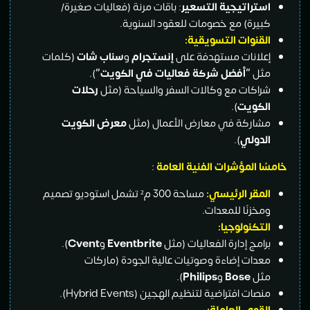
استراتيجية التسعير
: باقات مرنة (فعاليات صغيرة/
كبيرة) مع خصومات للعقود السنوية.
القنوات التسويقية
:
إعلانات مستهدفة على
إنستجرام
و
سناب شات
(كلمات
مثل
“أفضل شركة فعاليات في الكويت”
).
شراكات مع وكالات السفر والسياحة (مثل
رحلات
الكويت
).
مشاركة في معارض الأعمال (مثل
معرض الكويت
الدولي
).
خامسًا المؤشرات الفنية العامة
:
المقر الرئيسي:
مساحة 300 م² تشمل استوديو تصميم
ومخزنًا للمعدات.
التكنولوجيا
:
برامج إدارة الفعاليات (مثل
Eventbrite
و
Cvent
).
معدات إضاءة وصوتيات عالية الجودة (ماركات
مثل
Bose
و
Philips
).
منصات افتراضية لتنظيم الهجين (Hybrid Events).