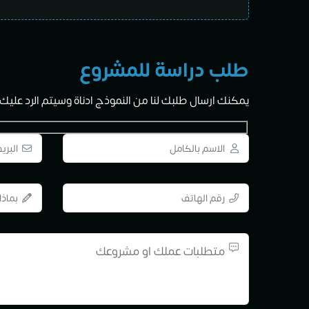
طلب دراسة للمشروع
يمكنك ارسال طلبك لنا من النموذج ادناة وسيتم الرد عليك خلال الــ 24 ساع