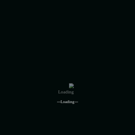
روابط سريعة
اراء عملائنا
اسئلة شائعة
القطاعات الاقتصادية
سياسة وشروط الخدمة
الاخبار والمقالات
أنشط القطاعات
---Loading---
الاغذية والمشروبات
البيئة وإدارة النفايات
التجارة والتجزئة
الترفيه والرياضة