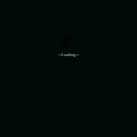
رات •
---Loading---
ت •
تواصل معنا
ا
ا
020-100-100-