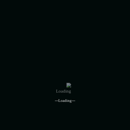
روابط سريعة
اراء عملائنا
اسئلة شائعة
القطاعات الاقتصادية
سياسة وشروط الخدمة
الاخبار والمقالات
أنشط القطاعات
---Loading---
الاغذية والمشروبات
البيئة وإدارة النفايات
التجارة والتجزئة