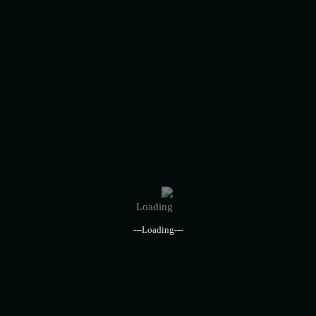
روابط سريعة
اراء عملائنا
اسئلة شائعة
القطاعات الاقتصادية
سياسة وشروط الخدمة
الاخبار والمقالات
أنشط القطاعات
---Loading---
الاغذية والمشروبات
البيئة وإدارة النفايات
التجارة والتجزئة
الترفيه والرياضة