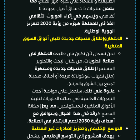
الطبيعية والاعتماد على خبرة أمهر الصناع،
مما
يضمن
منتجات ذات مذاق أصيل وجودة لا
تُضاهى،
ويُسهم في إثراء الموروث الثقافي
الغذائي للمملكة كجزء من رؤية 2030 لتعزيز
الهوية الوطنية
.
الابتكار وإطلاق منتجات جديدة تلبي أذواق السوق
المتغيرة:
نحن نسعى لأن نكون في طليعة
الابتكار في
صناعة الحلويات
، من خلال البحث والتطوير
المستمر لـ
إطلاق منتجات جديدة ومبتكرة
(مثل نكهات شوكولاتة فريدة أو أصناف هجينة
تجمع بين الشرق والغرب).
علاوة على ذلك
، سنعمل على مواكبة أحدث
التوجهات العالمية في صناعة الحلويات لتلبية
الأذواق المتغيرة للمستهلكين،
مما يعزز
مكانة
المصنع كـ
رائد في هذا المجال ويتوافق مع
أهداف رؤية 2030 لدعم الابتكار في الصناعة
.
التوسع الإقليمي وتعزيز الصادرات غير النفطية:
يهدف المشروع
إلى
التوسع الإقليمي
ليشمل