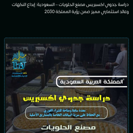
دراسة جدوي اكسبريس مصنع الحلويات – السعودية: إبداع النكهات
وعائد استثماري مميز ضمن رؤية المملكة 2030