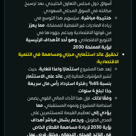
أسواق دول مجلس التعاون الخليجي، بعد ترسيخ
مكانته في السوق المحلي السعودي.
كنتيجة مباشرة
، سيُسهم هذا التوسع في
زيادة الصادرات غير النفطية للمملكة،
مما يعزز
من قوتها الاقتصادية ويدعم جهودها في
التنويع الاقتصادي،
وهو أحد الأهداف الرئيسية
لرؤية المملكة 2030
.
تحقيق عائد استثماري مجزي ومساهمة في التنمية
الاقتصادية:
يُعد هذا المشروع
استثمارًا واعدًا للغاية
، حيث
تُشير المؤشرات المالية إلى
عائد على الاستثمار
بنسبة 65
%
و
فترة استرداد رأس مال سريعة
جدًا تبلغ 4 سنوات
.
وفقًا لذلك
، فإن هذا الأداء المالي القوي يضمن
استدامة المشروع ونموه المستقبلي،
مما
يؤدي إلى
تعظيم القيمة للمستثمرين على
المدى الطويل،
ويدعم بشكل مباشر أهداف
رؤية 2030 لزيادة مساهمة القطاع الخاص
في الناتج المحلي الإجمالي وخلق فرص عمل