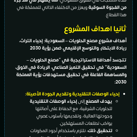
هذه المنتجات في السوق السعودي،
مما يُسهم في سد جزء
من الفجوة السوقية
ويعزز من الاكتفاء الذاتي للمملكة في
هذا القطاع.
ثانيا اهداف المشروع
أهداف مشروع مصنع الحلويات – السعودية: إحياء التراث،
ريادة الابتكار، والتوسع الإقليمي ضمن رؤية 2030
تتجسد أهدافنا الاستراتيجية في “مصنع الحلويات –
السعودية” في تحقيق التميز الصناعي، الريادة في الذوق،
والمساهمة الفاعلة في تحقيق مستهدفات رؤية المملكة
:
2030
إحياء الوصفات التقليدية وتقديم الجودة الأصيلة:
يهدف المصنع
إلى
إحياء الوصفات التقليدية
للحلويات الشرقية، مع الحفاظ على أصالتها
وجودتها العالية، وتقديمها بأسلوب عصري
يواكب تطلعات المستهلكين.
لتحقيق ذلك
، نلتزم باستخدام أجود المكونات