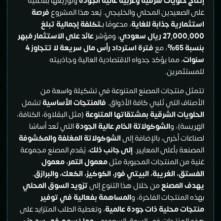
إنتاج حلويات شرقية وغربية عالية الجودة
وتوزيعها بفاعلية
على الصعيدين المحلي والخليجي. يُعد هذا المشروع
فرصة
استثمارية جذابة للغاية
، مدعومًا بـ
تكلفة إجمالية تبلغ
27,000,000 ريال سعودي
، ومؤشر
عائد على الاستثمار مُبهر
بنسبة 65
%
، مع
فترة استرداد رأس مال سريعة لا تتجاوز 4
سنوات
، مما يؤكد جدواه الاقتصادية العالية وجاذبيته
للمستثمرين.
تتمثل منتجات المصنع المتنوعة في تشكيلة واسعة من
الأصناف التي تُلبي كافة الأذواق.
فالمنتجات الأساسية
تشمل
الحلويات الشرقية بمشتقاتها المتنوعة
(مثل البقلاوة، الكنافة،
الهريسة)، و
الشوكولاتة الخام عالية الجودة
التي تُعد أساسًا
لصناعات أخرى، بالإضافة إلى
الشوكولاتة المغلفة والمكشوفة
المصنعة بأعلى المعايير.
إلى جانب ذلك
، يُقدم المصنع مجموعة
غنية من المنتجات المحبوبة مثل
معمول التمر، معمول
الفستق، الغريبة، البيتي فور، الكوكيز، الكعك، والبرازق
.
يهدف المصنع
من خلال هذا التنوع إلى
تزويد السوق المحلي
بهذه المنتجات الفاخرة، و
المساهمة بفعالية في توفير
منتجات محلية ذات جودة عالمية
، وتغطية الطلب المتزايد على