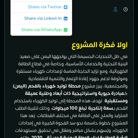
Share via Twitter
Share via Linked-In
Share via WhatsApp
اولا فكرة المشروع
في ظل التحديات الجسيمة التي يواجهها اليمن على صعيد
البنية التحتية والخدمات الأساسية، وخاصةً في قطاع الطاقة
الكهربائية، ومع تزايد الحاجة الماسة لإمدادات كهرباء مستقرة
وموثوقة لدعم جهود إعادة الإعمار والتنمية الاقتصادية
والمجتمعية، يبرز مشروع
محطة توليد كهرباء بالفحم (اليمن)
كـ
مبادرة حيوية واستراتيجية ذات أبعاد وطنية عميقة
ومستقبلية
. تهدف هذه المحطة إلى توليد الكهرباء باستخدام
الفحم بـ
سعة إنتاجية تبلغ 100 ميجاوات
، وذلك لتلبية الطلب
المتزايد والملح على الطاقة في مختلف القطاعات. يُعد هذا
المشروع خطوة حاسمة نحو سد الفجوة الكبيرة في إمدادات
الكهرباء، ويُسهم بشكل مباشر وفعّال في تحقيق مستهدفات
الرؤية الوطنية لبناء الدولة اليمنية الحديثة – 2030
، والتي