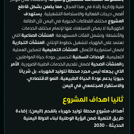
فنية وإدارية رائدة في هذا المجال،
مما يضمن بشكل قاطع
أقصى درجات الفعالية والاستدامة التشغيلية.
يستهدف
المشروع
مختلف القطاعات الحيوية في اليمن لأن الطاقة
الكهربائية لا يمكن الاستغناء عنها لإتمام مختلف الخدمات
والأنشطة؛ وتشمل الفئات المستهدفة:
المنشآت الصناعية
التي
تعتمد على الكهرباء لتشغيل خطوط الإنتاج،
المنشآت التجارية
لضمان استمرارية الأعمال،
المنشآت التعليمية
لتمكين العملية
التعليمية،
الوحدات السكنية
لتحسين جودة حياة المواطنين،
و
المنشآت الصحية
لضمان تقديم الخدمات الطبية الضرورية.
الأمر
الذي يجعله ليس مجرد محطة لتوليد الكهرباء، بل شريانًا
حيويًا يدعم عودة الحياة الطبيعية، النمو الاقتصادي،
والاستقرار المجتمعي في اليمن
.
ثانيا اهداف المشروع
أهداف مشروع محطة توليد كهرباء بالفحم (اليمن): إضاءة
طريق التنمية ضمن الرؤية الوطنية لبناء الدولة اليمنية
الحديثة – 2030