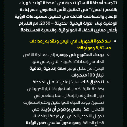
تتجسد أهدافنا الاستراتيجية في “محطة توليد كهرباء
بالفحم (اليمن)” في تحقيق الأمن الطاقوي، دعم إعادة
الإعمار، والمساهمة الفاعلة في تحقيق مستهدفات الرؤية
الوطنية لبناء الدولة اليمنية الحديثة – 2030، مع الالتزام
بأعلى معايير الكفاءة، الموثوقية، والتنمية المستدامة
:
سد فجوة الكهرباء في اليمن وتقديم إمدادات
مستقرة وموثوقة:
يهدف المشروع في جوهره
إلى معالجة النقص
الحاد في إمدادات الكهرباء التي يعاني منها
اليمن، من خلال توفير
سعة إنتاجية إضافية
تبلغ 100 ميجاوات
.
لتحقيق ذلك
، سنركز على تشغيل المحطة
بكفاءة عالية لضمان استمرارية التيار الكهربائي
دون انقطاع قدر الإمكان، مما يساهم في
تحسين جودة الحياة للمواطنين ودعم استمرارية
الأعمال.
هذا يعني بوضوح أن رؤيتنا
هي
تحويل التحدي الحالي إلى فرصة لإعادة بناء
قطاع الطاقة،
وهو محور أساسي ضمن الرؤية