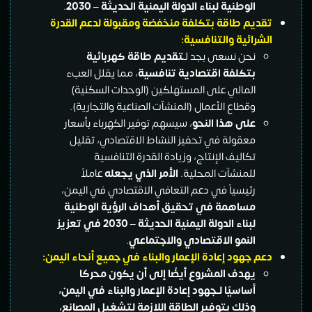
الوطنية لبناء الدولة اليمنية الحديثة – 2030
.
تقديم طاقة بتكلفة منخفضة ومقبولة لدعم القدرة
الشرائية والتنافسية:
نحن نسعى بجد لـ
تقديم طاقة كهربائية
بتكلفة اقتصادية تنافسية
، مما يقلل العبء
المالي على المستهلكين (الوحدات السكنية)
وقطاع الأعمال (المنشآت الصناعية والتجارية).
على هذا النحو
، سيسهم توفير الكهرباء بأسعار
معقولة في تحفيز النشاط الاقتصادي، تقليل
تكاليف الإنتاج، وزيادة القدرة التنافسية
للمنشآت المحلية.
الأمر الذي يجعله
عاملاً
رئيسياً في دعم التعافي الاقتصادي في اليمن،
مساهمة في تحقيق أهداف الرؤية الوطنية
لبناء الدولة اليمنية الحديثة – 2030 في تعزيز
النمو الاقتصادي والاجتماعي
.
دعم جهود إعادة الإعمار والبناء في جميع أنحاء اليمن:
يهدف المشروع أيضًا إلى أن يكون محركًا
أساسيًا لـجهود إعادة الإعمار والبناء في اليمن،
وذلك بتوفير الطاقة اللازمة لتشغيل المصانع،