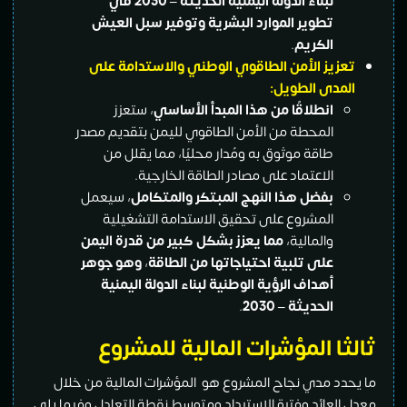
لبناء الدولة اليمنية الحديثة – 2030 في
تطوير الموارد البشرية وتوفير سبل العيش
الكريم
.
تعزيز الأمن الطاقوي الوطني والاستدامة على
المدى الطويل:
انطلاقًا من هذا المبدأ الأساسي
، ستعزز
المحطة من الأمن الطاقوي لليمن بتقديم مصدر
طاقة موثوق به ومُدار محليًا، مما يقلل من
الاعتماد على مصادر الطاقة الخارجية.
بفضل هذا النهج المبتكر والمتكامل
، سيعمل
المشروع على تحقيق الاستدامة التشغيلية
والمالية،
مما يعزز بشكل كبير من قدرة اليمن
على تلبية احتياجاتها من الطاقة
،
وهو جوهر
أهداف الرؤية الوطنية لبناء الدولة اليمنية
الحديثة – 2030
.
ثالثا
المؤشرات المالية للمشروع
ما يحدد مدي نجاح المشروع هو المؤشرات المالية من خلال
معدل العائد وفترة الإسترداد ومتوسط نقطة التعادل وفيما يلي