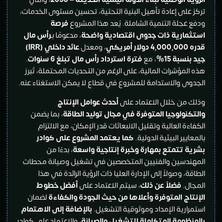
تركز على إعادة تأهيل البنية التحتية، تحسين مستوى الخدمات،
ودفع عجلة التنمية الشاملة. يُعد هذا المشروع
فرصة
استثمارية ذات جدوى اقتصادية واضحة
، مدعومًا بـ
رأس مال
قدره 4,000,000 دولار أمريكي
، ومعدل
عائد داخلي
(IRR)
جيد بنسبة 15
%
، مع
فترة استرداد رأس مال تبلغ 6 سنوات
.
هذه المؤشرات المالية، على الرغم من التحديات المحتملة، تُبرز
الجدوى والاستدامة للمشروع في قطاع لا يمكن الاستغناء عنه.
وذلك من خلال الاعتماد على
أحدث عوامل الإنتاج
والتكنولوجيا المتوفرة في مجال توليد الطاقة
، بما يضمن
الكفاءة العالية وتقليل الانبعاثات قدر الإمكان، مع الالتزام
بالمعايير البيئية الدولية.
كما يعتمد المشروع على كوادر
بشرية تتمتع بمهارة وخبرة إنتاجية واسعة
، بدءًا من
المهندسين والفنيين المتخصصين في تشغيل وصيانة محطات
الطاقة، وصولاً إلى الإدارة العليا ذات الرؤية الرائدة في هذا
المجال.
فضلاً عن ذلك
، سيتم الاعتماد على
أفضل خطوط
الإنتاج المتوفرة وأعلاها من حيث الجودة والكفاءة
لضمان
استمرارية الإمداد وموثوقية التشغيل.
بالإضافة إلى الاهتمام
بالمنظومة المتكاملة للتشغيل والصيانة
، والاعتماد على كوادر