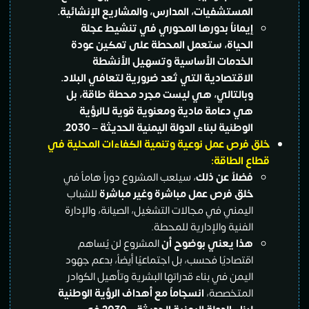
المستشفيات، المدارس، والمشاريع الإنشائية
.
إيماناً بدورها المحوري في تنشيط عجلة
الحياة، ستعمل المحطة على تمكين عودة
الخدمات الأساسية وتسهيل الأنشطة
الاقتصادية التي تُعد ضرورية لتعافي البلاد
.
وبالتالي، هي ليست مجرد محطة طاقة، بل
هي دعامة مادية ومعنوية قوية لـالرؤية
الوطنية لبناء الدولة اليمنية الحديثة – 2030
.
خلق فرص عمل نوعية وتنمية الكفاءات المحلية في
قطاع الطاقة:
فضلاً عن ذلك
، سيلعب المشروع دوراً هاماً في
خلق فرص عمل مباشرة وغير مباشرة
للشباب
اليمني في مجالات التشغيل، الصيانة، والإدارة
الفنية والإدارية للمحطة.
هذا يعني بوضوح أن
المشروع لن يُساهم
اقتصاديًا فحسب، بل اجتماعيًا أيضاً، بدعم جهود
اليمن في بناء قدراتها البشرية وتأهيل الكوادر
المتخصصة،
انسجاماً مع أهداف الرؤية الوطنية